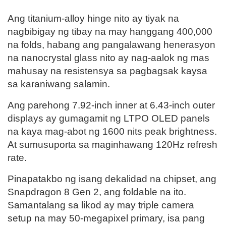
Ang titanium-alloy hinge nito ay tiyak na
nagbibigay ng tibay na may hanggang 400,000
na folds, habang ang pangalawang henerasyon
na nanocrystal glass nito ay nag-aalok ng mas
mahusay na resistensya sa pagbagsak kaysa
sa karaniwang salamin.
Ang parehong 7.92-inch inner at 6.43-inch outer
displays ay gumagamit ng LTPO OLED panels
na kaya mag-abot ng 1600 nits peak brightness.
At sumusuporta sa maginhawang 120Hz refresh
rate.
Pinapatakbo ng isang dekalidad na chipset, ang
Snapdragon 8 Gen 2, ang foldable na ito.
Samantalang sa likod ay may triple camera
setup na may 50-megapixel primary, isa pang