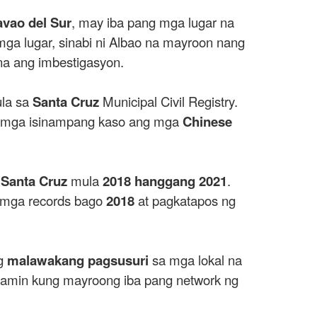
avao del Sur
, may iba pang mga lugar na
 mga lugar, sinabi ni Albao na mayroon nang
a ang imbestigasyon.
la sa
Santa Cruz
Municipal Civil Registry.
 mga isinampang kaso ang mga
Chinese
a
Santa Cruz
mula
2018 hanggang 2021
.
a mga records bago
2018
at pagkatapos ng
ng
malawakang pagsusuri
sa mga lokal na
lamin kung mayroong iba pang network ng