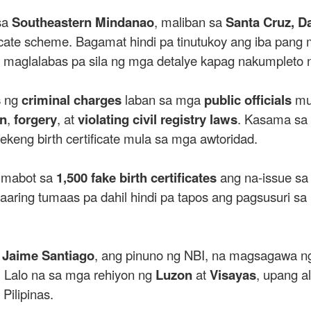
sa
Southeastern Mindanao
, maliban sa
Santa Cruz, D
ficate scheme. Bagamat hindi pa tinutukoy ang iba pang
aglalabas pa sila ng mga detalye kapag nakumpleto n
s
ng
criminal charges
laban sa mga
public officials
mu
on
,
forgery
, at
violating civil registry laws
. Kasama sa
eng birth certificate mula sa mga awtoridad.
 umabot sa
1,500 fake birth certificates
ang na-issue s
aaaring tumaas pa dahil hindi pa tapos ang pagsusuri s
i
Jaime Santiago
, ang pinuno ng NBI, na magsagawa 
a. Lalo na sa mga rehiyon ng
Luzon
at
Visayas
, upang a
ilipinas.