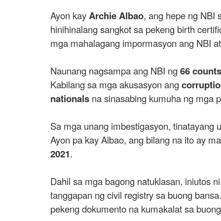
Ayon kay
Archie Albao
, ang hepe ng NBI 
hinihinalang sangkot sa pekeng birth certi
mga mahalagang impormasyon ang NBI at m
Naunang nagsampa ang NBI ng
66 count
Kabilang sa mga akusasyon ang
corrupti
nationals
na sinasabing kumuha ng mga pek
Sa mga unang imbestigasyon, tinatayang
Ayon pa kay Albao, ang bilang na ito ay m
2021
.
Dahil sa mga bagong natuklasan, iniutos n
tanggapan ng civil registry sa buong bans
pekeng dokumento na kumakalat sa buong P