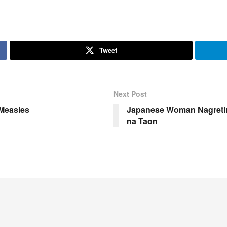
Tweet
Next Post
 Measles
Japanese Woman Nagretir
na Taon