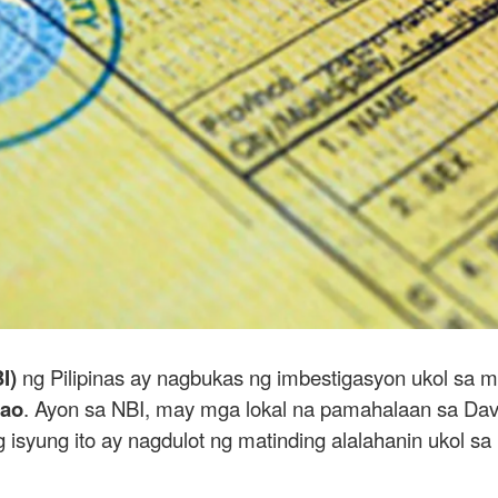
I)
ng Pilipinas ay nagbukas ng imbestigasyon ukol sa 
ao
. Ayon sa NBI, may mga lokal na pamahalaan sa Da
yung ito ay nagdulot ng matinding alalahanin ukol sa 