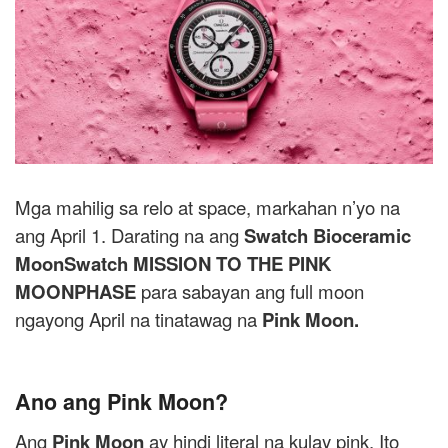
Mga mahilig sa relo at space, markahan n’yo na
ang April 1. Darating na ang
Swatch Bioceramic
MoonSwatch MISSION TO THE PINK
MOONPHASE
para sabayan ang full moon
ngayong April na tinatawag na
Pink Moon.
Ano ang Pink Moon?
Ang
Pink Moon
ay hindi literal na kulay pink. Ito