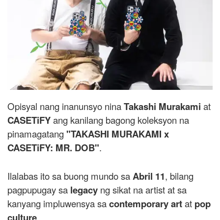
Opisyal nang inanunsyo nina
Takashi Murakami
at
CASETiFY
ang kanilang bagong koleksyon na
pinamagatang
"TAKASHI MURAKAMI x
CASETiFY: MR. DOB"
.
Ilalabas ito sa buong mundo sa
Abril 11
, bilang
pagpupugay sa
legacy
ng sikat na artist at sa
kanyang impluwensya sa
contemporary art
at
pop
culture
.