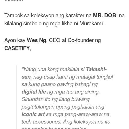
Tampok sa koleksyon ang karakter na
MR. DOB
, na
kilalang simbolo ng mga likha ni Murakami.
Ayon kay
Wes Ng
, CEO at Co-founder ng
CASETiFY
,
"Nang una kong makilala si
Takashi-
san
, nag-usap kami ng matagal tungkol
sa kung paano gawing bahagi ng
digital life
ng mga tao ang sining.
Sinundan ito ng ilang buwang
pagtutulungan upang paghaluin ang
iconic art
sa mga pang-araw-araw na
tech accessories. Ang koleksyon na ito
ang naging bunga ng aming