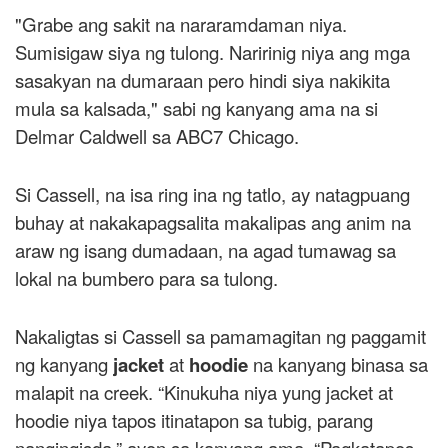
"Grabe ang sakit na nararamdaman niya.
Sumisigaw siya ng tulong. Naririnig niya ang mga
sasakyan na dumaraan pero hindi siya nakikita
mula sa kalsada," sabi ng kanyang ama na si
Delmar Caldwell sa ABC7 Chicago.
Si Cassell, na isa ring ina ng tatlo, ay natagpuang
buhay at nakakapagsalita makalipas ang anim na
araw ng isang dumadaan, na agad tumawag sa
lokal na bumbero para sa tulong.
Nakaligtas si Cassell sa pamamagitan ng paggamit
ng kanyang
jacket
at
hoodie
na kanyang binasa sa
malapit na creek. “Kinukuha niya yung jacket at
hoodie niya tapos itinatapon sa tubig, parang