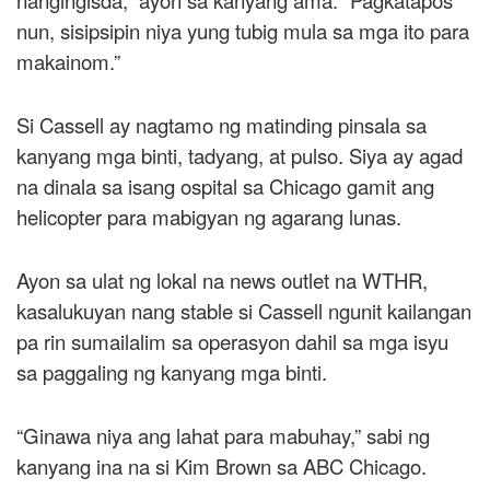
nangingisda,” ayon sa kanyang ama. “Pagkatapos
nun, sisipsipin niya yung tubig mula sa mga ito para
makainom.”
Si Cassell ay nagtamo ng matinding pinsala sa
kanyang mga binti, tadyang, at pulso. Siya ay agad
na dinala sa isang ospital sa Chicago gamit ang
helicopter para mabigyan ng agarang lunas.
Ayon sa ulat ng lokal na news outlet na WTHR,
kasalukuyan nang stable si Cassell ngunit kailangan
pa rin sumailalim sa operasyon dahil sa mga isyu
sa paggaling ng kanyang mga binti.
“Ginawa niya ang lahat para mabuhay,” sabi ng
kanyang ina na si Kim Brown sa ABC Chicago.