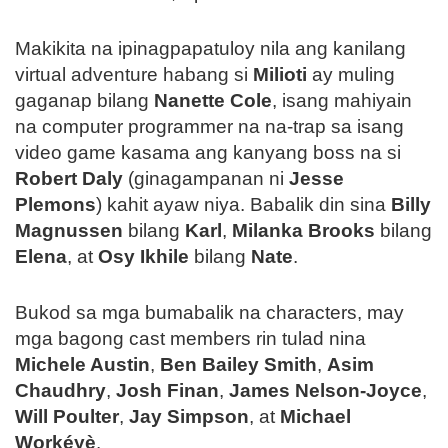
Makikita na ipinagpapatuloy nila ang kanilang
virtual adventure habang si
Milioti
ay muling
gaganap bilang
Nanette Cole
, isang mahiyain
na computer programmer na na-trap sa isang
video game kasama ang kanyang boss na si
Robert Daly
(ginagampanan ni
Jesse
Plemons
) kahit ayaw niya. Babalik din sina
Billy
Magnussen
bilang
Karl
,
Milanka Brooks
bilang
Elena
, at
Osy Ikhile
bilang
Nate
.
Bukod sa mga bumabalik na characters, may
mga bagong cast members rin tulad nina
Michele Austin
,
Ben Bailey Smith
,
Asim
Chaudhry
,
Josh Finan
,
James Nelson-Joyce
,
Will Poulter
,
Jay Simpson
, at
Michael
Workéyè
.