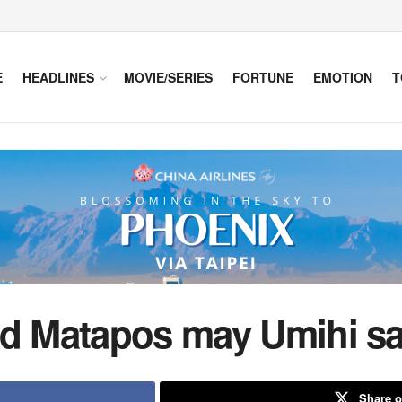
E
HEADLINES
MOVIE/SERIES
FORTUNE
EMOTION
T
nd Matapos may Umihi s
Share o