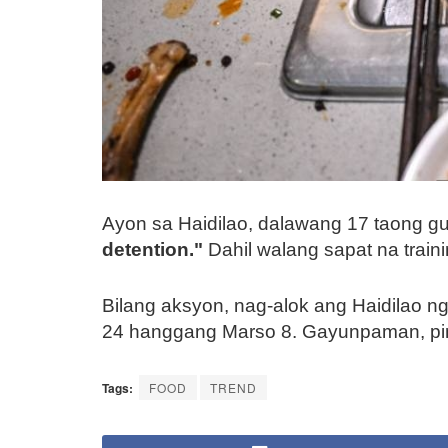
Ayon sa Haidilao, dalawang 17 taong gul
detention."
Dahil walang sapat na traini
Bilang aksyon, nag-alok ang Haidilao n
24 hanggang Marso 8. Gayunpaman, pin
Tags:
FOOD
TREND