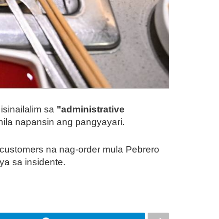
isinailalim sa
"administrative
 nila napansin ang pangyayari.
0 customers na nag-order mula Pebrero
a sa insidente.