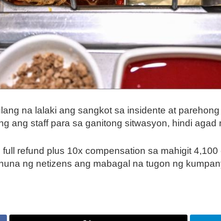
ang na lalaki ang sangkot sa insidente at parehong 
ng ang staff para sa ganitong sitwasyon, hindi agad
g full refund plus 10x compensation sa mahigit 4,10
una ng netizens ang mabagal na tugon ng kumpany