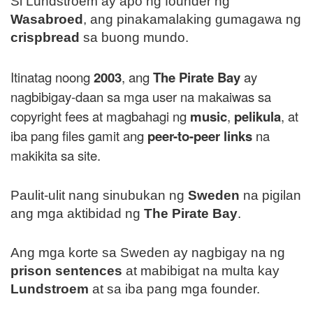
Si Lundstroem ay apo ng founder ng
Wasabroed
, ang pinakamalaking gumagawa ng
crispbread
sa buong mundo.
Itinatag noong
2003
, ang
The Pirate Bay
ay
nagbibigay-daan sa mga user na makaiwas sa
copyright fees at magbahagi ng
music
,
pelikula
, at
iba pang files gamit ang
peer-to-peer links
na
makikita sa site.
Paulit-ulit nang sinubukan ng
Sweden
na pigilan
ang mga aktibidad ng
The Pirate Bay
.
Ang mga korte sa Sweden ay nagbigay na ng
prison sentences
at mabibigat na multa kay
Lundstroem
at sa iba pang mga founder.