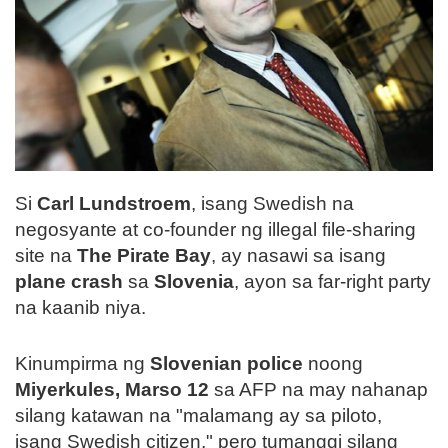
Si
Carl Lundstroem
, isang Swedish na
negosyante at co-founder ng illegal file-sharing
site na
The Pirate Bay
, ay nasawi sa isang
plane crash
sa
Slovenia
, ayon sa far-right party
na kaanib niya.
Kinumpirma ng
Slovenian police
noong
Miyerkules, Marso 12
sa AFP na may nahanap
silang katawan na "malamang ay sa piloto,
isang Swedish citizen," pero tumanggi silang