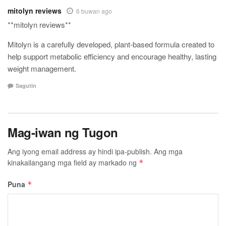
mitolyn reviews
6 buwan ago
**mitolyn reviews**
Mitolyn is a carefully developed, plant-based formula created to
help support metabolic efficiency and encourage healthy, lasting
weight management.
Sagutin
Mag-iwan ng Tugon
Ang iyong email address ay hindi ipa-publish.
Ang mga
kinakailangang mga field ay markado ng
*
Puna
*