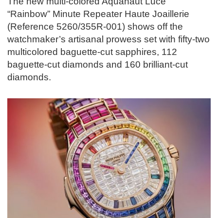
The new multi-colored Aquanaut Luce
“Rainbow” Minute Repeater Haute Joaillerie
(Reference 5260/355R-001) shows off the
watchmaker’s artisanal prowess set with fifty-two
multicolored baguette-cut sapphires, 112
baguette-cut diamonds and 160 brilliant-cut
diamonds.