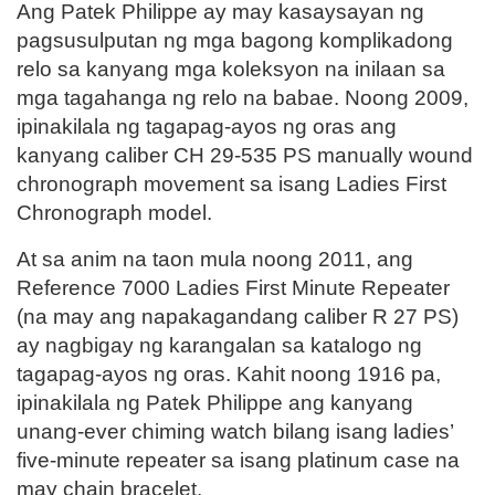
Ang Patek Philippe ay may kasaysayan ng
pagsusulputan ng mga bagong komplikadong
relo sa kanyang mga koleksyon na inilaan sa
mga tagahanga ng relo na babae. Noong 2009,
ipinakilala ng tagapag-ayos ng oras ang
kanyang caliber CH 29-535 PS manually wound
chronograph movement sa isang Ladies First
Chronograph model.
At sa anim na taon mula noong 2011, ang
Reference 7000 Ladies First Minute Repeater
(na may ang napakagandang caliber R 27 PS)
ay nagbigay ng karangalan sa katalogo ng
tagapag-ayos ng oras. Kahit noong 1916 pa,
ipinakilala ng Patek Philippe ang kanyang
unang-ever chiming watch bilang isang ladies’
five-minute repeater sa isang platinum case na
may chain bracelet.