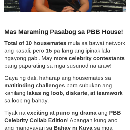
Mas Maraming Pasabog sa PBB House!
Total of 10 housemates
mula sa bawat network
ang kasali, pero
15 pa lang
ang ipinakilala
ngayong gabi. May
more celebrity contestants
pang paparating sa mga susunod na araw!
Gaya ng dati, haharap ang housemates sa
matitinding challenges
para subukan ang
kanilang
lakas ng loob, diskarte, at teamwork
sa loob ng bahay.
Tiyak na
exciting at puno ng drama
ang
PBB
Celebrity Collab Edition
! Abangan kung ano
ang mangyayari sa
Bahay ni Kuya
sa mga