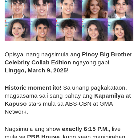
Opisyal nang nagsimula ang
Pinoy Big Brother
Celebrity Collab Edition
ngayong gabi,
Linggo, March 9, 2025
!
Historic moment ito!
Sa unang pagkakataon,
magsasama sa iisang bahay ang
Kapamilya at
Kapuso
stars mula sa ABS-CBN at GMA
Network.
Nagsimula ang show
exactly 6:15 P.M.
, live
mula sa
PBB House
, kung saan maninirahan