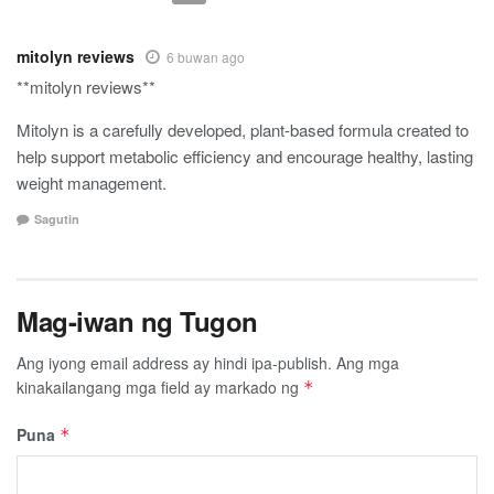
mitolyn reviews
6 buwan ago
**mitolyn reviews**
Mitolyn is a carefully developed, plant-based formula created to
help support metabolic efficiency and encourage healthy, lasting
weight management.
Sagutin
Mag-iwan ng Tugon
Ang iyong email address ay hindi ipa-publish.
Ang mga
kinakailangang mga field ay markado ng
*
Puna
*