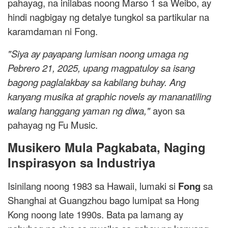
pahayag, na inilabas noong Marso 1 sa Weibo, ay
hindi nagbigay ng detalye tungkol sa partikular na
karamdaman ni Fong.
"Siya ay payapang lumisan noong umaga ng
Pebrero 21, 2025, upang magpatuloy sa isang
bagong paglalakbay sa kabilang buhay. Ang
kanyang musika at graphic novels ay mananatiling
walang hanggang yaman ng diwa,"
ayon sa
pahayag ng Fu Music.
Musikero Mula Pagkabata, Naging
Inspirasyon sa Industriya
Isinilang noong 1983 sa Hawaii, lumaki si
Fong
sa
Shanghai at Guangzhou bago lumipat sa Hong
Kong noong late 1990s. Bata pa lamang ay