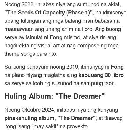
Noong 2022, inilabas niya ang sumunod na aklat,
"The Seeds Of Capacity (Phase 1)"
, na idinisenyo
upang tulungan ang mga batang mambabasa na
maunawaan ang unang anim na libro. Ang buong
serye ay isinulat ni
Fong
mismo, at siya rin ang
nagdirekta ng visual art at nag-compose ng mga
theme songs para rito.
Sa isang panayam noong 2019, ibinunyag ni
Fong
na plano niyang maglathala ng
kabuuang 30 libro
sa serye sa loob ng susunod na sampung taon.
Huling Album: "The Dreamer"
Noong Oktubre 2024, inilabas niya ang kanyang
pinakahuling album
,
"The Dreamer"
, at tinawag
itong isang "may sakit" na proyekto.