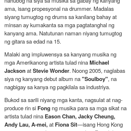
nahubog na siya sa musika sa gabay ng kanyang
ama, isang propesyonal na drummer. Madalas
siyang tumugtog ng drums sa kanilang bahay at
minsan ay kumakanta sa mga pagtatanghal ng
kanyang ama. Natutunan naman niyang tumugtog
ng gitara sa edad na 15.
Malaki ang impluwensya sa kanyang musika ng
mga Amerikanong artista tulad nina
Michael
Jackson
at
Stevie Wonder
. Noong 2005, naglabas
siya ng kanyang debut album na
"Soulboy"
, na
nagbigay sa kanya ng pagkilala sa industriya.
Bukod sa sarili niyang mga kanta, nagsulat at nag-
produce rin si
Fong
ng musika para sa mga sikat na
artista tulad nina
Eason Chan, Jacky Cheung,
Andy Lau, A-mei,
at
Fiona Sit
—isang Hong Kong