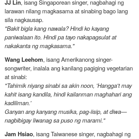
JJ Lin
, isang Singaporean singer, nagbahagi ng
larawan nilang magkasama at sinabing bago lang
sila nagkausap.
"Bakit bigla kang nawala? Hindi ko kayang
paniwalaan ito. Hindi pa tayo nakapagsulat at
nakakanta ng magkasama."
Wang Leehom
, isang Amerikanong singer-
songwriter, inalala ang kanilang pagiging vegetarian
at sinabi:
"Tahimik niyang sinabi sa akin noon, 'Hangga't may
kahit isang kandila, hindi kailanman maghahari ang
kadiliman.'
Ganyan ang kanyang musika, pag-iisip, at diwa—
nagbibigay liwanag sa puso ng marami."
Jam Hsiao
, isang Taiwanese singer, nagbahagi ng