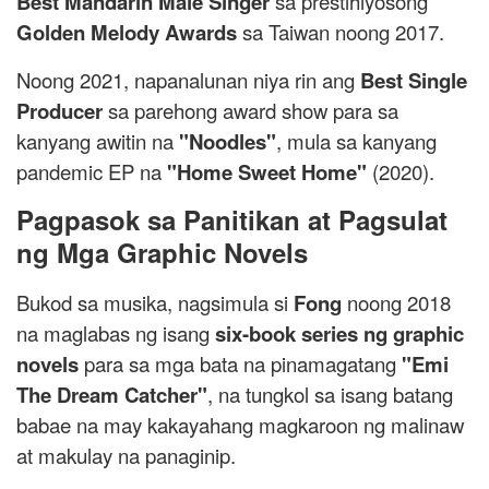
Best Mandarin Male Singer
sa prestihiyosong
Golden Melody Awards
sa Taiwan noong 2017.
Noong 2021, napanalunan niya rin ang
Best Single
Producer
sa parehong award show para sa
kanyang awitin na
"Noodles"
, mula sa kanyang
pandemic EP na
"Home Sweet Home"
(2020).
Pagpasok sa Panitikan at Pagsulat
ng Mga Graphic Novels
Bukod sa musika, nagsimula si
Fong
noong 2018
na maglabas ng isang
six-book series ng graphic
novels
para sa mga bata na pinamagatang
"Emi
The Dream Catcher"
, na tungkol sa isang batang
babae na may kakayahang magkaroon ng malinaw
at makulay na panaginip.