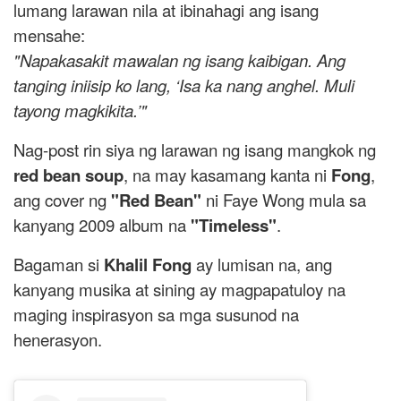
lumang larawan nila at ibinahagi ang isang
mensahe:
"Napakasakit mawalan ng isang kaibigan. Ang
tanging iniisip ko lang, ‘Isa ka nang anghel. Muli
tayong magkikita.’"
Nag-post rin siya ng larawan ng isang mangkok ng
red bean soup
, na may kasamang kanta ni
Fong
,
ang cover ng
"Red Bean"
ni Faye Wong mula sa
kanyang 2009 album na
"Timeless"
.
Bagaman si
Khalil Fong
ay lumisan na, ang
kanyang musika at sining ay magpapatuloy na
maging inspirasyon sa mga susunod na
henerasyon.