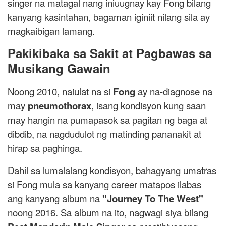
singer na matagal nang iniuugnay kay Fong bilang
kanyang kasintahan, bagaman iginiit nilang sila ay
magkaibigan lamang.
Pakikibaka sa Sakit at Pagbawas sa
Musikang Gawain
Noong 2010, naiulat na si
Fong
ay na-diagnose na
may
pneumothorax
, isang kondisyon kung saan
may hangin na pumapasok sa pagitan ng baga at
dibdib, na nagdudulot ng matinding pananakit at
hirap sa paghinga.
Dahil sa lumalalang kondisyon, bahagyang umatras
si Fong mula sa kanyang career matapos ilabas
ang kanyang album na
"Journey To The West"
noong 2016. Sa album na ito, nagwagi siya bilang