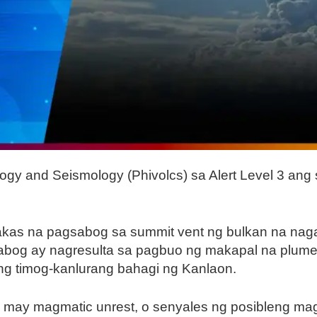
anology and Seismology (Phivolcs) sa Alert Level 3 a
lakas na pagsabog sa summit vent ng bulkan na na
abog ay nagresulta sa pagbuo ng makapal na plume
ang timog-kanlurang bahagi ng Kanlaon.
 may magmatic unrest, o senyales ng posibleng ma