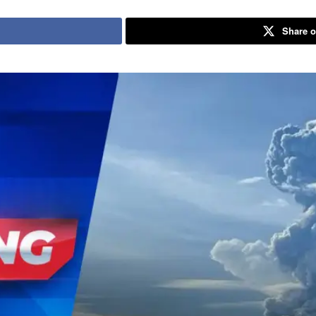
Share o