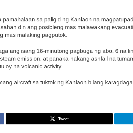
a pamahalaan sa paligid ng Kanlaon na magpatupad
aasahan din ang posibleng mas malawakang evacuat
ng mas malaking pagputok.
ga ang isang 16-minutong pagbuga ng abo, 6 na lind
a steam emission, at panaka-nakang ashfall na tuma
oy na volcanic activity.
ang aircraft sa tuktok ng Kanlaon bilang karagdaga
Tweet