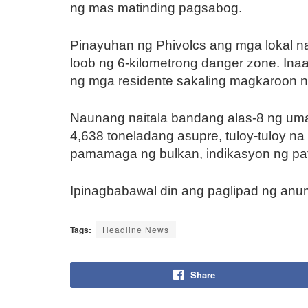
ng mas matinding pagsabog.
Pinayuhan ng Phivolcs ang mga lokal n
loob ng 6-kilometrong danger zone. In
ng mga residente sakaling magkaroon 
Naunang naitala bandang alas-8 ng uma
4,638 toneladang asupre, tuloy-tuloy n
pamamaga ng bulkan, indikasyon ng patul
Ipinagbabawal din ang paglipad ng anum
Tags:
Headline News
Share