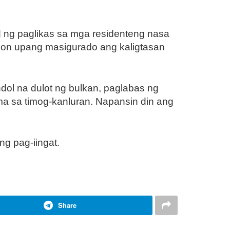
 ng paglikas sa mga residenteng nasa
ion upang masigurado ang kaligtasan
ol na dulot ng bulkan, paglabas ng
ma sa timog-kanluran. Napansin din ang
ng pag-iingat.
Share