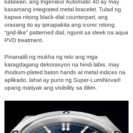
katawan, ang Ingenieur Automatic 40 ay may
kasamang integrated metal bracelet. Tulad ng
kapwa nitong black-dial counterpart, ang
orasang ito ay ipinapakita ang iconic nitong
“grid-like” patterned dial, ngunit sa sleek na aqua
PVD treatment.
Pinanatili ng mukha ng relo ang mga
karagdagang dekorasyon na hindi labis, may
rhodium-plated baton hands at metal indices na
aplikado, lahat ay puno ng Super-LumiNova®
upang matiyak ang visibility sa dilim.