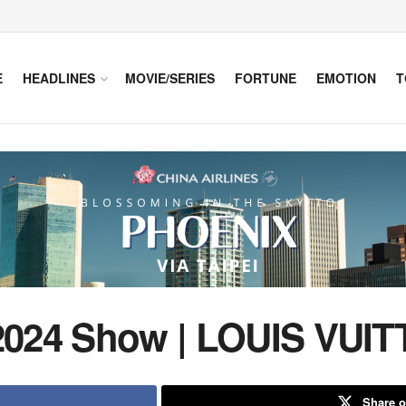
E
HEADLINES
MOVIE/SERIES
FORTUNE
EMOTION
T
 2024 Show | LOUIS VUI
Share o