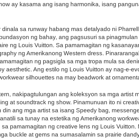
 show ay kasama ang isang harmonika, isang pangu
y dinala sa runway habang mas detalyado ni Pharre
 pundasyon ng bahay, ang pagsusuri sa pinagmulan
faire ng Louis Vuitton. Sa pamamagitan ng kasanayan
aphy ng Amerikanong Western dress. Pinararangalan
mamagitan ng pagsigla sa mga tropa mula sa denim
y aesthetic. Ang estilo ng Louis Vuitton ay nag-e
workwear silhouettes na may beadwork at ornamenta
n, nakipagtulungan ang koleksyon sa mga artist 
ging at soundtrack ng show. Pinamunuan ito ni creat
 din ang mga artist sa isang Speedy bag, messenger 
natili sa tunay na estetika ng Amerikanong workwe
 sa pamamagitan ng creative lens ng Louis Vuitton
ga buckle at gems na sumasalamin sa prairie dand