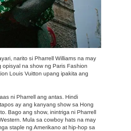
i, narito si Pharrell Williams na may
 opisyal na show ng Paris Fashion
on Louis Vuitton upang ipakita ang
as ni Pharrell ang antas. Hindi
gkatapos ay ang kanyang show sa Hong
. Bago ang show, inintriga ni Pharrell
 Western. Mula sa cowboy hats na may
ga staple ng Amerikano at hip-hop sa