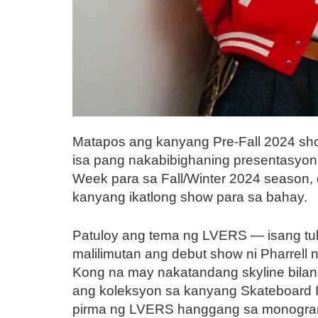
Matapos ang kanyang Pre-Fall 2024 show
isa pang nakabibighaning presentasyon
Week para sa Fall/Winter 2024 season, 
kanyang ikatlong show para sa bahay.
Patuloy ang tema ng LVERS — isang tulay 
malilimutan ang debut show ni Pharrell
Kong na may nakatandang skyline bilang 
ang koleksyon sa kanyang Skateboard I
pirma ng LVERS hanggang sa monogramme