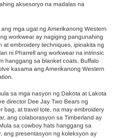
nahing aksesoryo na madalas na
ll ang mga ugat ng Amerikanong Western
 ng workwear ay nagiging pangunahing
 at embroidery techniques, ipinakita ng
 ni Pharrell ang workwear na intrinsic
 hanggang sa blanket coats, Buffalo
-evolve kasama ang Amerikanong Western
tion.
mula sa mga nasyon ng Dakota at Lakota
ive director Dee Jay Two Bears ng
bag, at travel tote, na may embroidery
ar, ang colaborasyon sa Timberland ay
. Mula sa cowboy hats hanggang sa
y, ang presentasyon ng koleksyon ay