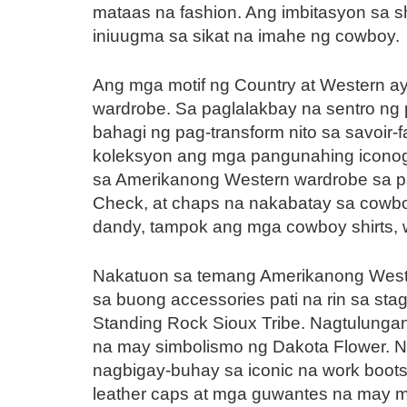
mataas na fashion. Ang imbitasyon sa
iniuugma sa sikat na imahe ng cowboy.
Ang mga motif ng Country at Western a
wardrobe. Sa paglalakbay na sentro ng
bahagi ng pag-transform nito sa savoir-
koleksyon ang mga pangunahing iconogr
sa Amerikanong Western wardrobe sa pa
Check, at chaps na nakabatay sa cowbo
dandy, tampok ang mga cowboy shirts, 
Nakatuon sa temang Amerikanong Wester
sa buong accessories pati na rin sa sta
Standing Rock Sioux Tribe. Nagtulungan
na may simbolismo ng Dakota Flower. Na
nagbigay-buhay sa iconic na work boots
leather caps at mga guwantes na may m