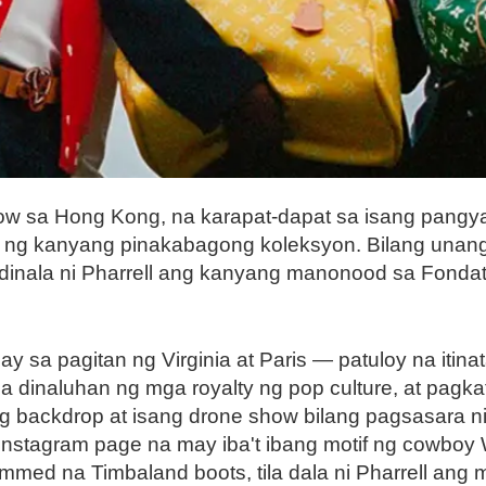
 sa Hong Kong, na karapat-dapat sa isang pangyayar
 ng kanyang pinakabagong koleksyon. Bilang unang
dinala ni Pharrell ang kanyang manonood sa Fondati
sa pagitan ng Virginia at Paris — patuloy na itinata
 na dinaluhan ng mga royalty ng pop culture, at pa
backdrop at isang drone show bilang pagsasara nito
nstagram page na may iba't ibang motif ng cowboy
d na Timbaland boots, tila dala ni Pharrell ang m