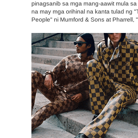
pinagsanib sa mga mang-aawit mula sa N
na may mga orihinal na kanta tulad ng "T
People" ni Mumford & Sons at Pharrell, "S