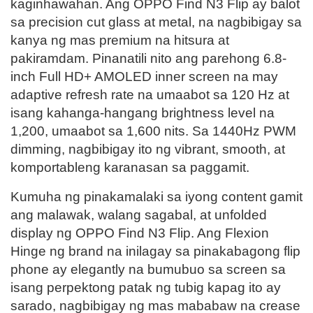
kaginhawahan. Ang OPPO Find N3 Flip ay balot
sa precision cut glass at metal, na nagbibigay sa
kanya ng mas premium na hitsura at
pakiramdam. Pinanatili nito ang parehong 6.8-
inch Full HD+ AMOLED inner screen na may
adaptive refresh rate na umaabot sa 120 Hz at
isang kahanga-hangang brightness level na
1,200, umaabot sa 1,600 nits. Sa 1440Hz PWM
dimming, nagbibigay ito ng vibrant, smooth, at
komportableng karanasan sa paggamit.
Kumuha ng pinakamalaki sa iyong content gamit
ang malawak, walang sagabal, at unfolded
display ng OPPO Find N3 Flip. Ang Flexion
Hinge ng brand na inilagay sa pinakabagong flip
phone ay elegantly na bumubuo sa screen sa
isang perpektong patak ng tubig kapag ito ay
sarado, nagbibigay ng mas mababaw na crease