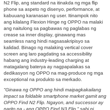
N2 Flip, ang standard na itinakda ng mga flip
phone sa aspeto ng disenyo, performance, at
kabuuang karanasan ng user. Itinampok nito
ang kilalang Flexion Hinge ng OPPO na malaki
ang naitulong sa pagbawas ng paglabas ng
crease sa inner display, ginawang mas
seamless nang hindi nagsasakripisyo sa
kalidad. Binago ng malaking vertical cover
screen ang laro pagdating sa accessibility
habang ang industry-leading charging at
matagalang baterya ay nagpapalakas sa
dedikasyon ng OPPO na mag-produce ng mga
exceptional na produkto sa merkado.
"Ginawa ng OPPO ang hindi maipagkakailang
impact sa foldable smartphone market gamit ang
OPPO Find N2 Flip. Ngayon, and successor ay
narito na - ang OPPO Find N3 Flip," sabi ni