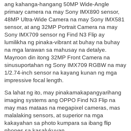
ang kahanga-hangang 50MP Wide-Angle
primary camera na may Sony IMX890 sensor,
48MP Ultra-Wide Camera na may Sony IMX581
sensor, at ang 32MP Portrait Camera na may
Sony IMX709 sensor ng Find N3 Flip ay
lumilikha ng pinaka-vibrant at buhay na buhay
na mga larawan sa mahusay na detalye.
Mayroon din itong 32MP Front Camera na
sinusuportahan ng Sony IMX709 RGBW na may
1/2.74-inch sensor na kayang kunan ng mga
impressive focal length.
Sa lahat ng ito, may pinakamakapangyarihang
imaging systems ang OPPO Find N3 Flip na
may mas mataas na megapixel cameras, mas
malalaking sensors, at superior na mga
kakayahan sa photo kumpara sa ibang flip
phones sa kasalukuyan.