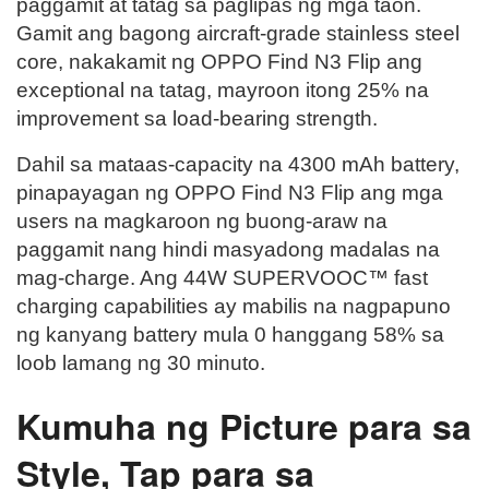
paggamit at tatag sa paglipas ng mga taon.
Gamit ang bagong aircraft-grade stainless steel
core, nakakamit ng OPPO Find N3 Flip ang
exceptional na tatag, mayroon itong 25% na
improvement sa load-bearing strength.
Dahil sa mataas-capacity na 4300 mAh battery,
pinapayagan ng OPPO Find N3 Flip ang mga
users na magkaroon ng buong-araw na
paggamit nang hindi masyadong madalas na
mag-charge. Ang 44W SUPERVOOC™ fast
charging capabilities ay mabilis na nagpapuno
ng kanyang battery mula 0 hanggang 58% sa
loob lamang ng 30 minuto.
Kumuha ng Picture para sa
Style, Tap para sa