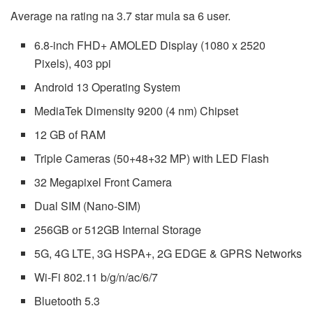
Average na rating na 3.7 star mula sa 6 user.
6.8-inch FHD+ AMOLED Display (1080 x 2520
Pixels), 403 ppi
Android 13 Operating System
MediaTek Dimensity 9200 (4 nm) Chipset
12 GB of RAM
Triple Cameras (50+48+32 MP) with LED Flash
32 Megapixel Front Camera
Dual SIM (Nano-SIM)
256GB or 512GB Internal Storage
5G, 4G LTE, 3G HSPA+, 2G EDGE & GPRS Networks
Wi-Fi 802.11 b/g/n/ac/6/7
Bluetooth 5.3