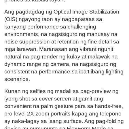
Ang pagdagdag ng Optical Image Stabilization
(OIS) ngayong taon ay nagpapataas sa
kanyang performance sa challenging
environments, na nagsisiguro ng mahusay na
noise suppression at retention ng fine detail sa
mga larawan. Maranasan ang vibrant ngunit
natural na pag-render ng kulay at malawak na
dynamic range ng camera, na nagsisiguro ng
consistent na performance sa iba't ibang lighting
scenarios.
Kunan ng selfies ng madali sa pag-preview ng
iyong shot sa cover screen at gamit ang
convenient na palm gesture para sa hands-free,
pro-level 2X zoom portraits kapag ang telepono
ay naka-lagay sa isang surface. Ang pag-fold ng
device ay pumupunta sa FlexForm Mode sa