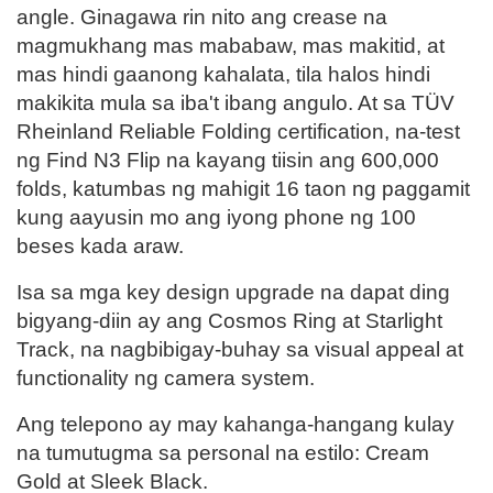
angle. Ginagawa rin nito ang crease na
magmukhang mas mababaw, mas makitid, at
mas hindi gaanong kahalata, tila halos hindi
makikita mula sa iba't ibang angulo. At sa TÜV
Rheinland Reliable Folding certification, na-test
ng Find N3 Flip na kayang tiisin ang 600,000
folds, katumbas ng mahigit 16 taon ng paggamit
kung aayusin mo ang iyong phone ng 100
beses kada araw.
Isa sa mga key design upgrade na dapat ding
bigyang-diin ay ang Cosmos Ring at Starlight
Track, na nagbibigay-buhay sa visual appeal at
functionality ng camera system.
Ang telepono ay may kahanga-hangang kulay
na tumutugma sa personal na estilo: Cream
Gold at Sleek Black.