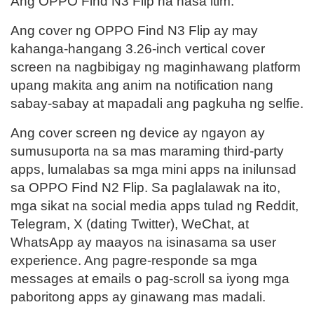
Ang OPPO Find N3 Flip na nasa itim.
Ang cover ng OPPO Find N3 Flip ay may
kahanga-hangang 3.26-inch vertical cover
screen na nagbibigay ng maginhawang platform
upang makita ang anim na notification nang
sabay-sabay at mapadali ang pagkuha ng selfie.
Ang cover screen ng device ay ngayon ay
sumusuporta na sa mas maraming third-party
apps, lumalabas sa mga mini apps na inilunsad
sa OPPO Find N2 Flip. Sa paglalawak na ito,
mga sikat na social media apps tulad ng Reddit,
Telegram, X (dating Twitter), WeChat, at
WhatsApp ay maayos na isinasama sa user
experience. Ang pagre-responde sa mga
messages at emails o pag-scroll sa iyong mga
paboritong apps ay ginawang mas madali.