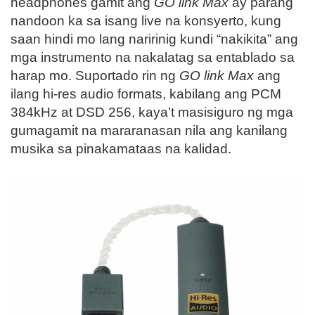
headphones gamit ang
GO link Max
ay parang
nandoon ka sa isang live na konsyerto, kung
saan hindi mo lang naririnig kundi “nakikita” ang
mga instrumento na nakalatag sa entablado sa
harap mo. Suportado rin ng
GO link Max
ang
ilang hi-res audio formats, kabilang ang PCM
384kHz at DSD 256, kaya’t masisiguro ng mga
gumagamit na mararanasan nila ang kanilang
musika sa pinakamataas na kalidad.