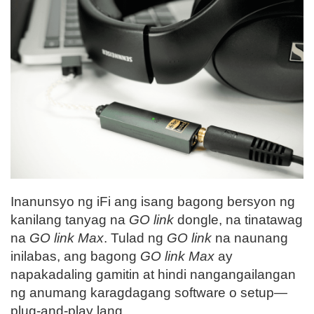
Inanunsyo ng iFi ang isang bagong bersyon ng
kanilang tanyag na
GO link
dongle, na tinatawag
na
GO link Max
. Tulad ng
GO link
na naunang
inilabas, ang bagong
GO link Max
ay
napakadaling gamitin at hindi nangangailangan
ng anumang karagdagang software o setup—
plug-and-play lang.