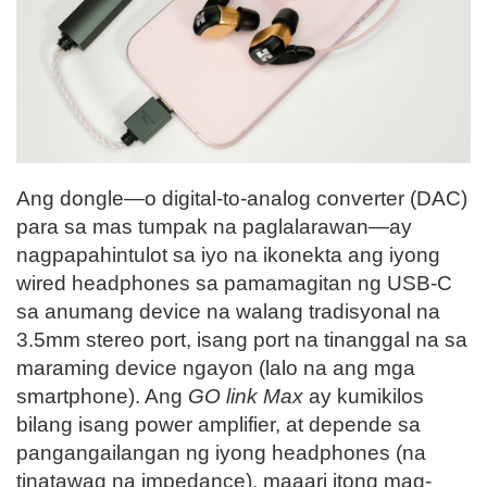
Ang dongle—o digital-to-analog converter (DAC)
para sa mas tumpak na paglalarawan—ay
nagpapahintulot sa iyo na ikonekta ang iyong
wired headphones sa pamamagitan ng USB-C
sa anumang device na walang tradisyonal na
3.5mm stereo port, isang port na tinanggal na sa
maraming device ngayon (lalo na ang mga
smartphone). Ang
GO link Max
ay kumikilos
bilang isang power amplifier, at depende sa
pangangailangan ng iyong headphones (na
tinatawag na impedance), maaari itong mag-