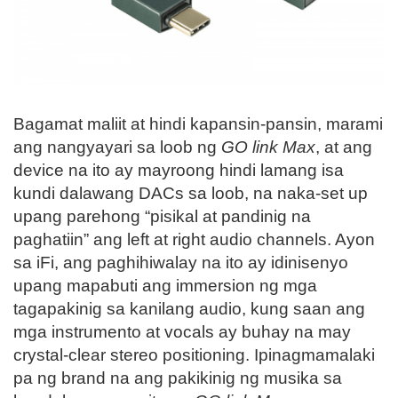
Bagamat maliit at hindi kapansin-pansin, marami
ang nangyayari sa loob ng
GO link Max
, at ang
device na ito ay mayroong hindi lamang isa
kundi dalawang DACs sa loob, na naka-set up
upang parehong “pisikal at pandinig na
paghatiin” ang left at right audio channels. Ayon
sa iFi, ang paghihiwalay na ito ay idinisenyo
upang mapabuti ang immersion ng mga
tagapakinig sa kanilang audio, kung saan ang
mga instrumento at vocals ay buhay na may
crystal-clear stereo positioning. Ipinagmamalaki
pa ng brand na ang pakikinig ng musika sa