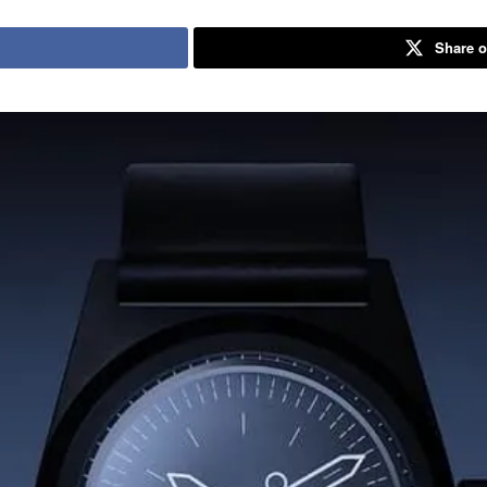
Share o