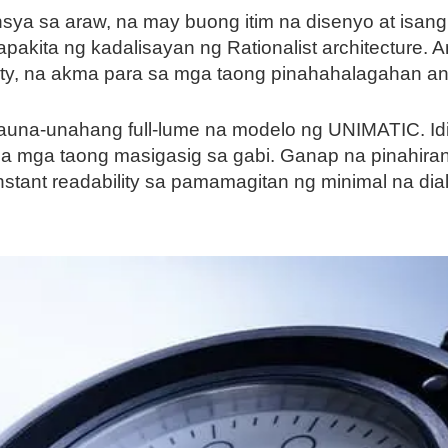
ya sa araw, na may buong itim na disenyo at isang s
akita ng kadalisayan ng Rationalist architecture. 
city, na akma para sa mga taong pinahahalagahan ang 
kauna-unahang full-lume na modelo ng UNIMATIC. I
a sa mga taong masigasig sa gabi. Ganap na pinahi
 instant readability sa pamamagitan ng minimal na dia