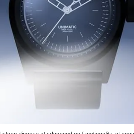
istang disenyo at advanced na functionality, at ng