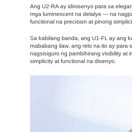
Ang U2-RA ay idinisenyo para sa elegans
mga luminescent na detalye — na nagpap
functional na precision at pinong simpli
Sa kabilang banda, ang U1-FL ay ang 
mababang ilaw, ang relo na ito ay par
nagsisiguro ng pambihirang visibility at
simplicity at functional na disenyo.