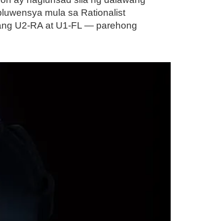
pluwensya mula sa Rationalist
: ang U2-RA at U1-FL — parehong