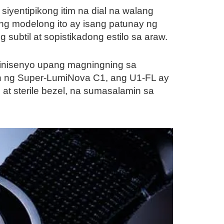
iyentipikong itim na dial na walang
Ang modelong ito ay isang patunay ng
subtil at sopistikadong estilo sa araw.
dinisenyo upang magningning sa
ran ng Super-LumiNova C1, ang U1-FL ay
l at sterile bezel, na sumasalamin sa