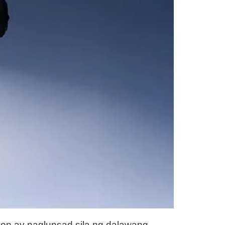
ayon ay naglunsad sila ng dalawang