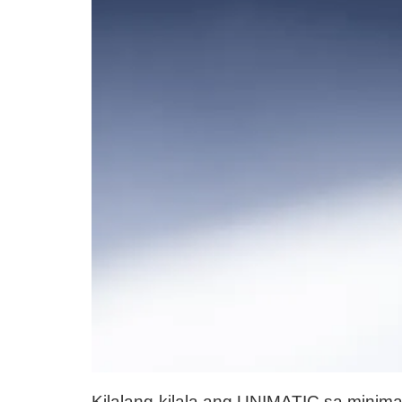
Kilalang-kilala ang UNIMATIC sa minimal