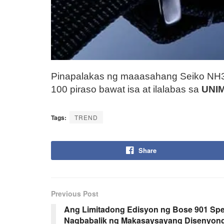
Pinapalakas ng maaasahang Seiko NH35A
100 piraso bawat isa at ilalabas sa
UNI
Tags:
TREND
Share
Previous Post
Ang Limitadong Edisyon ng Bose 901 Spe
Nagbabalik ng Makasaysayang Disenyong