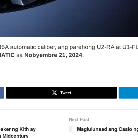
 automatic caliber, ang parehong U2-RA at U1-FL li
MATIC
sa
Nobyembre 21, 2024
.
Tweet
Next Post
aker ng Kith ay
Maglulunsad ang Casio 
 Midcentury