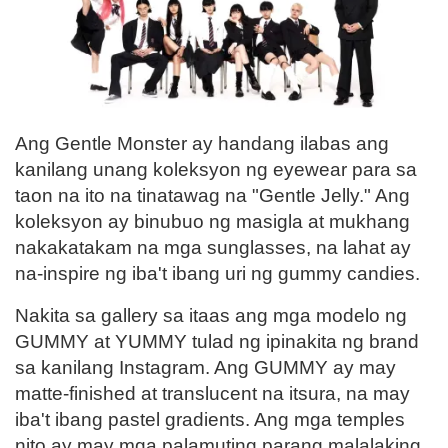
Ang Gentle Monster ay handang ilabas ang
kanilang unang koleksyon ng eyewear para sa
taon na ito na tinatawag na "Gentle Jelly." Ang
koleksyon ay binubuo ng masigla at mukhang
nakakatakam na mga sunglasses, na lahat ay
na-inspire ng iba't ibang uri ng gummy candies.
Nakita sa gallery sa itaas ang mga modelo ng
GUMMY at YUMMY tulad ng ipinakita ng brand
sa kanilang Instagram. Ang GUMMY ay may
matte-finished at translucent na itsura, na may
iba't ibang pastel gradients. Ang mga temples
nito ay may mga palamuting parang malalaking