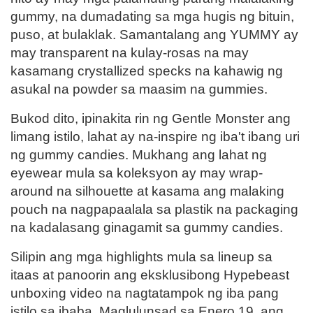
gummy, na dumadating sa mga hugis ng bituin,
puso, at bulaklak. Samantalang ang YUMMY ay
may transparent na kulay-rosas na may
kasamang crystallized specks na kahawig ng
asukal na powder sa maasim na gummies.
Bukod dito, ipinakita rin ng Gentle Monster ang
limang istilo, lahat ay na-inspire ng iba't ibang uri
ng gummy candies. Mukhang ang lahat ng
eyewear mula sa koleksyon ay may wrap-
around na silhouette at kasama ang malaking
pouch na nagpapaalala sa plastik na packaging
na kadalasang ginagamit sa gummy candies.
Silipin ang mga highlights mula sa lineup sa
itaas at panoorin ang eksklusibong Hypebeast
unboxing video na nagtatampok ng iba pang
istilo sa ibaba. Maglulunsad sa Enero 19, ang