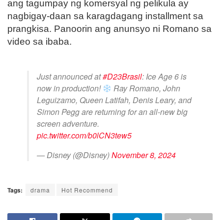
ang tagumpay ng komersyal ng pelikula ay
nagbigay-daan sa karagdagang installment sa
prangkisa. Panoorin ang anunsyo ni Romano sa
video sa ibaba.
Just announced at
#D23Brasil
: Ice Age 6 is
now in production!
Ray Romano, John
Leguizamo, Queen Latifah, Denis Leary, and
Simon Pegg are returning for an all-new big
screen adventure.
pic.twitter.com/b0lCN3tew5
— Disney (@Disney)
November 8, 2024
Tags:
drama
Hot Recommend