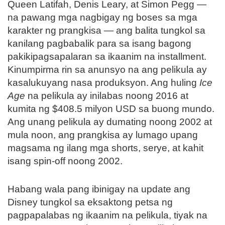
Queen Latifah, Denis Leary, at Simon Pegg —
na pawang mga nagbigay ng boses sa mga
karakter ng prangkisa — ang balita tungkol sa
kanilang pagbabalik para sa isang bagong
pakikipagsapalaran sa ikaanim na installment.
Kinumpirma rin sa anunsyo na ang pelikula ay
kasalukuyang nasa produksyon. Ang huling
Ice
Age
na pelikula ay inilabas noong 2016 at
kumita ng $408.5 milyon USD sa buong mundo.
Ang unang pelikula ay dumating noong 2002 at
mula noon, ang prangkisa ay lumago upang
magsama ng ilang mga shorts, serye, at kahit
isang spin-off noong 2002.
Habang wala pang ibinigay na update ang
Disney tungkol sa eksaktong petsa ng
pagpapalabas ng ikaanim na pelikula, tiyak na