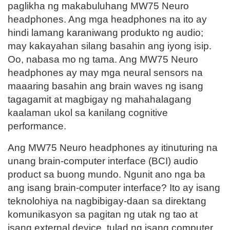
paglikha ng makabuluhang MW75 Neuro
headphones. Ang mga headphones na ito ay
hindi lamang karaniwang produkto ng audio;
may kakayahan silang basahin ang iyong isip.
Oo, nabasa mo ng tama. Ang MW75 Neuro
headphones ay may mga neural sensors na
maaaring basahin ang brain waves ng isang
tagagamit at magbigay ng mahahalagang
kaalaman ukol sa kanilang cognitive
performance.
Ang MW75 Neuro headphones ay itinuturing na
unang brain-computer interface (BCI) audio
product sa buong mundo. Ngunit ano nga ba
ang isang brain-computer interface? Ito ay isang
teknolohiya na nagbibigay-daan sa direktang
komunikasyon sa pagitan ng utak ng tao at
isang external device, tulad ng isang computer