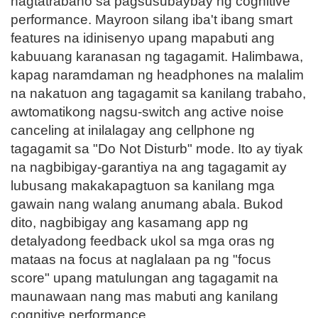
nagtatrabaho sa pagsusubaybay ng cognitive
performance. Mayroon silang iba't ibang smart
features na idinisenyo upang mapabuti ang
kabuuang karanasan ng tagagamit. Halimbawa,
kapag naramdaman ng headphones na malalim
na nakatuon ang tagagamit sa kanilang trabaho,
awtomatikong nagsu-switch ang active noise
canceling at inilalagay ang cellphone ng
tagagamit sa "Do Not Disturb" mode. Ito ay tiyak
na nagbibigay-garantiya na ang tagagamit ay
lubusang makakapagtuon sa kanilang mga
gawain nang walang anumang abala. Bukod
dito, nagbibigay ang kasamang app ng
detalyadong feedback ukol sa mga oras ng
mataas na focus at naglalaan pa ng "focus
score" upang matulungan ang tagagamit na
maunawaan nang mas mabuti ang kanilang
cognitive performance.