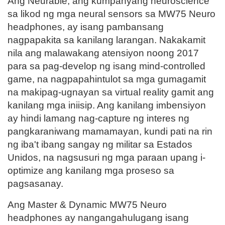
Ang Neurable, ang kumpanyang neuroscience
sa likod ng mga neural sensors sa MW75 Neuro
headphones, ay isang pambansang
nagpapakita sa kanilang larangan. Nakakamit
nila ang malawakang atensiyon noong 2017
para sa pag-develop ng isang mind-controlled
game, na nagpapahintulot sa mga gumagamit
na makipag-ugnayan sa virtual reality gamit ang
kanilang mga iniisip. Ang kanilang imbensiyon
ay hindi lamang nag-capture ng interes ng
pangkaraniwang mamamayan, kundi pati na rin
ng iba't ibang sangay ng militar sa Estados
Unidos, na nagsusuri ng mga paraan upang i-
optimize ang kanilang mga proseso sa
pagsasanay.
Ang Master & Dynamic MW75 Neuro
headphones ay nangangahulugang isang