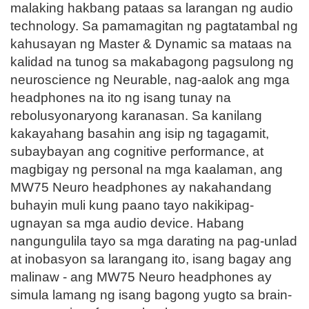
malaking hakbang pataas sa larangan ng audio
technology. Sa pamamagitan ng pagtatambal ng
kahusayan ng Master & Dynamic sa mataas na
kalidad na tunog sa makabagong pagsulong ng
neuroscience ng Neurable, nag-aalok ang mga
headphones na ito ng isang tunay na
rebolusyonaryong karanasan. Sa kanilang
kakayahang basahin ang isip ng tagagamit,
subaybayan ang cognitive performance, at
magbigay ng personal na mga kaalaman, ang
MW75 Neuro headphones ay nakahandang
buhayin muli kung paano tayo nakikipag-
ugnayan sa mga audio device. Habang
nangungulila tayo sa mga darating na pag-unlad
at inobasyon sa larangang ito, isang bagay ang
malinaw - ang MW75 Neuro headphones ay
simula lamang ng isang bagong yugto sa brain-