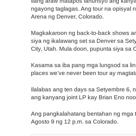
Ilang araw matapos ianunsyo ang kanyan
ngayong taglagas. Ang tour na opisyal 
Arena ng Denver, Colorado.
Magkakaroon ng back-to-back shows an
siya ng ikalawang set sa Denver sa Set
City, Utah. Mula doon, pupunta siya sa 
Kasama sa iba pang mga lungsod sa lineu
places we’ve never been tour ay magtat
Ilalabas ang ten days sa Setyembre 6, n
ang kanyang joint LP kay Brian Eno noo
Ang pangkalahatang bentahan ng mga tik
Agosto 9 ng 12 p.m. sa Colorado.