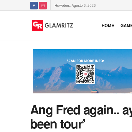
Huwebes, Agosto 6, 2026
HOME
GAM
Ang Fred again.. 
been tour’