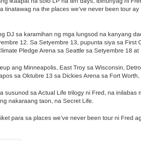
g ikaapat na solo LP na ten days, ibinunyag ni Fred
na tinatawag na the places we’ve never been tour ay
g DJ sa karamihan ng mga lungsod na kanyang dada
yembre 12. Sa Setyembre 13, pupunta siya sa First C
Climate Pledge Arena sa Seattle sa Setyembre 18 at 
p ang Minneapolis, East Troy sa Wisconsin, Detroit, 
apos sa Oktubre 13 sa Dickies Arena sa Fort Worth,
a susunod sa Actual Life trilogy ni Fred, na inila
ng nakaraang taon, na Secret Life.
et para sa places we’ve never been tour ni Fred ag