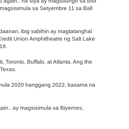
 again.. na siya ay magtutungo sa tour
 magsisimula sa Setyembre 11 sa Ball
anan, ibig sabihin ay magtatanghal
redit Union Amphitheatre ng Salt Lake
19.
Toronto, Buffalo, at Atlanta. Ang the
 Texas.
bas mula 2020 hanggang 2022, kasama na
ain.. ay magsisimula sa Biyernes,