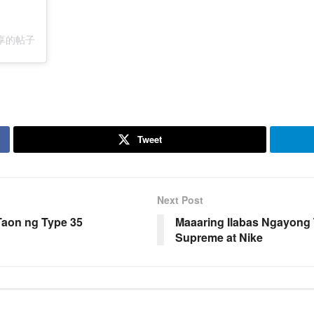
) 分享的帖子
Tweet
Next Post
 Taon ng Type 35
Maaaring Ilabas Ngayong 
Supreme at Nike