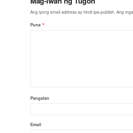
Mag-iwan ng Tugon
Ang iyong email address ay hindi ipa-publish.
Ang mga 
Puna
*
Pangalan
Email