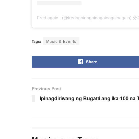
Fred again.. (@fredagainagainagainagainagain
Tags:
Music & Events
Share
Previous Post
Ipinagdiriwang ng Bugatti ang ika-100 na