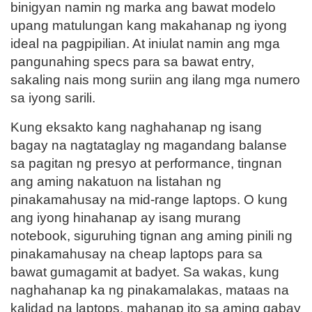
binigyan namin ng marka ang bawat modelo
upang matulungan kang makahanap ng iyong
ideal na pagpipilian. At iniulat namin ang mga
pangunahing specs para sa bawat entry,
sakaling nais mong suriin ang ilang mga numero
sa iyong sarili.
Kung eksakto kang naghahanap ng isang
bagay na nagtataglay ng magandang balanse
sa pagitan ng presyo at performance, tingnan
ang aming nakatuon na listahan ng
pinakamahusay na mid-range laptops. O kung
ang iyong hinahanap ay isang murang
notebook, siguruhing tignan ang aming pinili ng
pinakamahusay na cheap laptops para sa
bawat gumagamit at badyet. Sa wakas, kung
naghahanap ka ng pinakamalakas, mataas na
kalidad na laptops, mahanap ito sa aming gabay