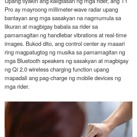
Upang tiyakin ang kaligtasan ng mga rider, ang T1
Pro ay mayroong millimeter-wave radar upang
bantayan ang mga sasakyan na nagmumula sa
likuran at magbigay babala sa rider sa
pamamagitan ng handlebar vibrations at real-time
images. Bukod dito, ang control center ay maaari
ring magpatugtog ng musika sa pamamagitan ng
mga Bluetooth speakers ng sasakyan at magbigay
ng Qi 2.0 wireless charging function upang
mapadali ang pag-charge ng mobile devices ng
mga rider.