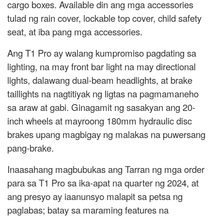
cargo boxes. Available din ang mga accessories
tulad ng rain cover, lockable top cover, child safety
seat, at iba pang mga accessories.
Ang T1 Pro ay walang kumpromiso pagdating sa
lighting, na may front bar light na may directional
lights, dalawang dual-beam headlights, at brake
taillights na nagtitiyak ng ligtas na pagmamaneho
sa araw at gabi. Ginagamit ng sasakyan ang 20-
inch wheels at mayroong 180mm hydraulic disc
brakes upang magbigay ng malakas na puwersang
pang-brake.
Inaasahang magbubukas ang Tarran ng mga order
para sa T1 Pro sa ika-apat na quarter ng 2024, at
ang presyo ay iaanunsyo malapit sa petsa ng
paglabas; batay sa maraming features na