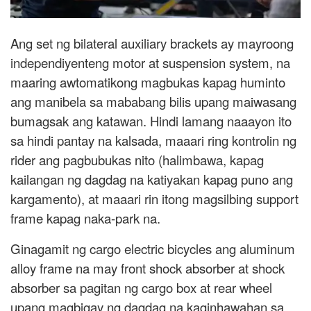
Ang set ng bilateral auxiliary brackets ay mayroong
independiyenteng motor at suspension system, na
maaring awtomatikong magbukas kapag huminto
ang manibela sa mababang bilis upang maiwasang
bumagsak ang katawan. Hindi lamang naaayon ito
sa hindi pantay na kalsada, maaari ring kontrolin ng
rider ang pagbubukas nito (halimbawa, kapag
kailangan ng dagdag na katiyakan kapag puno ang
kargamento), at maaari rin itong magsilbing support
frame kapag naka-park na.
Ginagamit ng cargo electric bicycles ang aluminum
alloy frame na may front shock absorber at shock
absorber sa pagitan ng cargo box at rear wheel
upang magbigay ng dagdag na kaginhawahan sa