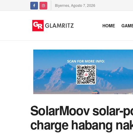
Biyernes, Agosto 7, 2026
HOME
GAM
SolarMoov solar-p
charge habang na