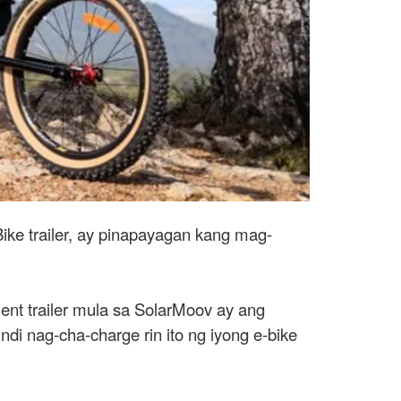
ike trailer, ay pinapayagan kang mag-
ment trailer mula sa SolarMoov ay ang
ndi nag-cha-charge rin ito ng iyong e-bike