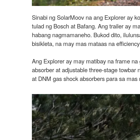
Sinabi ng SolarMoov na ang Explorer ay k
tulad ng Bosch at Bafang. Ang trailer ay m
habang nagmamaneho. Bukod dito, ilulunsa
bisikleta, na may mas mataas na efficienc
Ang Explorer ay may matibay na frame na
absorber at adjustable three-stage towbar na
at DNM gas shock absorbers para sa mas 