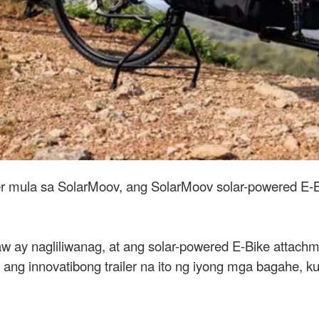
er mula sa SolarMoov, ang SolarMoov solar-powered E-B
raw ay nagliliwanag, at ang solar-powered E-Bike attach
ang innovatibong trailer na ito ng iyong mga bagahe, ku