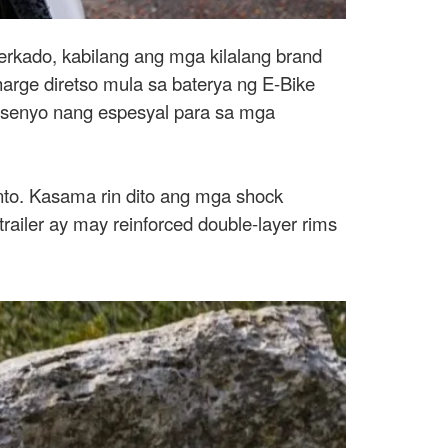
erkado, kabilang ang mga kilalang brand
harge diretso mula sa baterya ng E-Bike
isenyo nang espesyal para sa mga
to. Kasama rin dito ang mga shock
trailer ay may reinforced double-layer rims