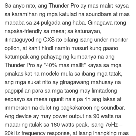
Sa anyo nito, ang Thunder Pro ay mas maliit kaysa
sa karamihan ng mga katulad na soundbars at mas
mababa sa 24 pulgada ang haba. Ginagawa itong
napaka-friendly sa mesa; sa katunayan,
itinataguyod ng OXS ito bilang isang under-monitor
option, at kahit hindi namin masuri kung gaano
katumpak ang pahayag ng kumpanya na ang
Thunder Pro ay "40% mas maliit" kaysa sa mga
pinakasikat na modelo mula sa ibang mga tatak,
ang mga sukat nito ay ginagawang mahusay na
pagpipilian para sa mga taong may limitadong
espasyo sa mesa ngunit nais pa rin ang lakas at
immersion na dulot ng pagkakaroon ng soundbar.
Ang device ay may power output na 90 watts na
maaaring itulak sa 180 watts peak, isang 75Hz –
20kHz frequency response, at isang inangking mas