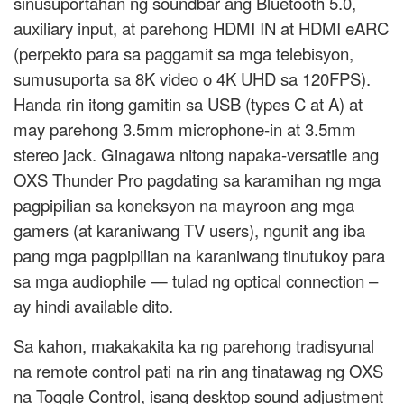
sinusuportahan ng soundbar ang Bluetooth 5.0,
auxiliary input, at parehong HDMI IN at HDMI eARC
(perpekto para sa paggamit sa mga telebisyon,
sumusuporta sa 8K video o 4K UHD sa 120FPS).
Handa rin itong gamitin sa USB (types C at A) at
may parehong 3.5mm microphone-in at 3.5mm
stereo jack. Ginagawa nitong napaka-versatile ang
OXS Thunder Pro pagdating sa karamihan ng mga
pagpipilian sa koneksyon na mayroon ang mga
gamers (at karaniwang TV users), ngunit ang iba
pang mga pagpipilian na karaniwang tinutukoy para
sa mga audiophile — tulad ng optical connection –
ay hindi available dito.
Sa kahon, makakakita ka ng parehong tradisyunal
na remote control pati na rin ang tinatawag ng OXS
na Toggle Control, isang desktop sound adjustment