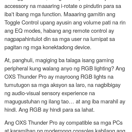
accessory na maaaring i-rotate o pindutin para sa
iba't ibang mga function. Maaaring gamitin ang
Toggle Control upang ayusin ang volume pati na rin
ang EQ modes, habang ang remote control ay
nagpapahintulot din sa mga user na lumipat sa
pagitan ng mga konektadong device.
At, panghuli, magiging ba talaga isang gaming
peripheral kung walang anyo ng RGB lighting? Ang
OXS Thunder Pro ay mayroong RGB lights na
tumutugon sa mga aksyon sa laro, na nagbibigay
ng audio-visual sensory experience na
magugustuhan ng ilang tao… at ang iba marahil ay
hindi. Ang RGB ay hindi para sa lahat.
Ang OXS Thunder Pro ay compatible sa mga PCs
at karamihan ng modernong consoles kabilang ang