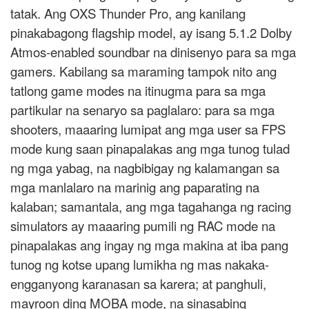
tatak. Ang OXS Thunder Pro, ang kanilang
pinakabagong flagship model, ay isang 5.1.2 Dolby
Atmos-enabled soundbar na dinisenyo para sa mga
gamers. Kabilang sa maraming tampok nito ang
tatlong game modes na itinugma para sa mga
partikular na senaryo sa paglalaro: para sa mga
shooters, maaaring lumipat ang mga user sa FPS
mode kung saan pinapalakas ang mga tunog tulad
ng mga yabag, na nagbibigay ng kalamangan sa
mga manlalaro na marinig ang paparating na
kalaban; samantala, ang mga tagahanga ng racing
simulators ay maaaring pumili ng RAC mode na
pinapalakas ang ingay ng mga makina at iba pang
tunog ng kotse upang lumikha ng mas nakaka-
engganyong karanasan sa karera; at panghuli,
mayroon ding MOBA mode, na sinasabing