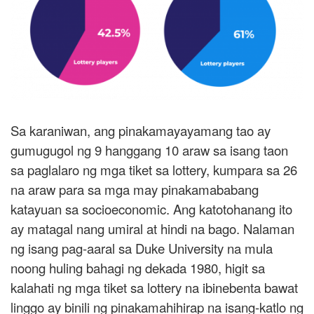
Sa karaniwan, ang pinakamayayamang tao ay
gumugugol ng 9 hanggang 10 araw sa isang taon
sa paglalaro ng mga tiket sa lottery, kumpara sa 26
na araw para sa mga may pinakamababang
katayuan sa socioeconomic. Ang katotohanang ito
ay matagal nang umiral at hindi na bago. Nalaman
ng isang pag-aaral sa Duke University na mula
noong huling bahagi ng dekada 1980, higit sa
kalahati ng mga tiket sa lottery na ibinebenta bawat
linggo ay binili ng pinakamahihirap na isang-katlo ng