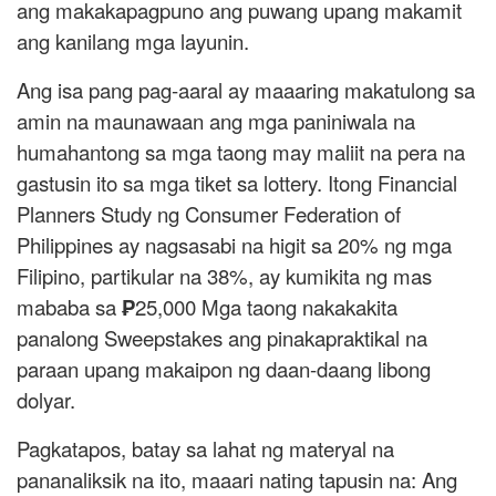
ang makakapagpuno ang puwang upang makamit
ang kanilang mga layunin.
Ang isa pang pag-aaral ay maaaring makatulong sa
amin na maunawaan ang mga paniniwala na
humahantong sa mga taong may maliit na pera na
gastusin ito sa mga tiket sa lottery. Itong Financial
Planners Study ng Consumer Federation of
Philippines ay nagsasabi na higit sa 20% ng mga
Filipino, partikular na 38%, ay kumikita ng mas
mababa sa
₱
25,000 Mga taong nakakakita
panalong Sweepstakes ang pinakapraktikal na
paraan upang makaipon ng daan-daang libong
dolyar.
Pagkatapos, batay sa lahat ng materyal na
pananaliksik na ito, maaari nating tapusin na: Ang