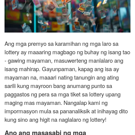
Ang mga premyo sa karamihan ng mga laro sa
lottery ay maaaring magbago ng buhay ng isang tao
- gawing mayaman, masuwerteng manlalaro ang
isang mahirap. Gayunpaman, kapag ang isa ay
mayaman na, maaari nating tanungin ang ating
sarili kung mayroon bang anumang punto sa
paggastos ng pera sa mga tiket sa lottery upang
maging mas mayaman. Nangalap kami ng
impormasyon mula sa pananaliksik at inihayag dito
kung sino ang higit na naglalaro ng lottery!
Ano ang masasabi ng mga