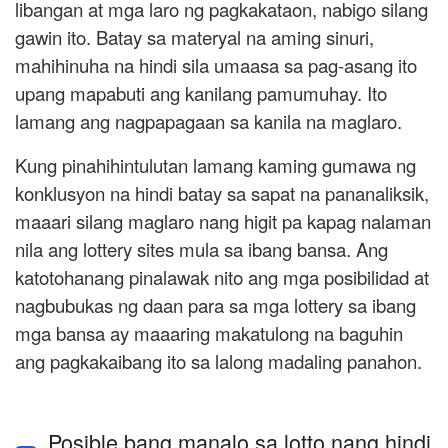
libangan at mga laro ng pagkakataon, nabigo silang
gawin ito. Batay sa materyal na aming sinuri,
mahihinuha na hindi sila umaasa sa pag-asang ito
upang mapabuti ang kanilang pamumuhay. Ito
lamang ang nagpapagaan sa kanila na maglaro.
Kung pinahihintulutan lamang kaming gumawa ng
konklusyon na hindi batay sa sapat na pananaliksik,
maaari silang maglaro nang higit pa kapag nalaman
nila ang lottery sites mula sa ibang bansa. Ang
katotohanang pinalawak nito ang mga posibilidad at
nagbubukas ng daan para sa mga lottery sa ibang
mga bansa ay maaaring makatulong na baguhin
ang pagkakaibang ito sa lalong madaling panahon.
Posible bang manalo sa lotto nang hindi