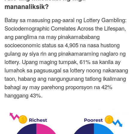
mananaliksik?
Batay sa masusing pag-aaral ng Lottery Gambling:
Sociodemographic Correlates Across the Lifespan,
ang panglima na may pinakamababang
socioeconomic status sa 4,905 na nasa hustong
gulang ay siya rin ang pinakamaraming naglaro ng
lottery. Upang maging tumpak, 61% sa kanila ay
lumahok sa pagsusugal sa lottery noong nakaraang
taon, habang ang nangungunang tatlong ikalimang
bahagi ay may parehong proporsyon na 42%
hanggang 43%.