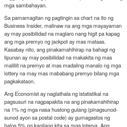
mga sambahayan.
Sa pamamagitan ng pagtingin sa chart na ito ng
Business Insider, malinaw na ang mga mayayaman
ay may posibilidad na maglaro nang higit pa kapag
ang mga premyo ng jackpot ay mas mataas.
Kasabay nito, ang pinakamahihirap na bahagi ng
lipunan ay may posibilidad na makakita ng mas
maliliit na premyo at mas madaling manalo ng mga
lottery na may mas mababang premyo bilang mga
pagkakataon.
Ang Economist ay naglathala ng istatistikal na
pagsusuri na nagpapakita na ang pinakamahihirap
na 1% ng mga nasa hustong gulang (pinagsunod-
sunod ayon sa postal code) ay gumagastos ng
halos 5% ng kanilang kita sa mga loterya. Ang