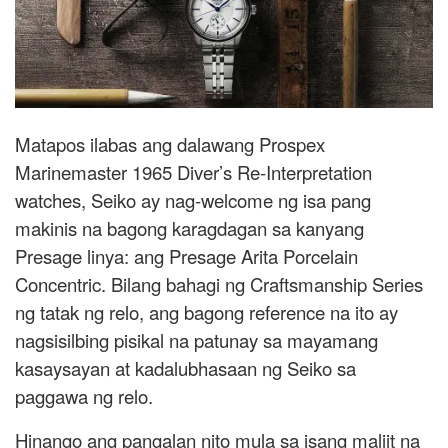
Matapos ilabas ang dalawang Prospex
Marinemaster 1965 Diver’s Re-Interpretation
watches, Seiko ay nag-welcome ng isa pang
makinis na bagong karagdagan sa kanyang
Presage linya: ang Presage Arita Porcelain
Concentric. Bilang bahagi ng Craftsmanship Series
ng tatak ng relo, ang bagong reference na ito ay
nagsisilbing pisikal na patunay sa mayamang
kasaysayan at kadalubhasaan ng Seiko sa
paggawa ng relo.
Hinango ang pangalan nito mula sa isang maliit na