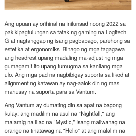
Ang upuan ay orihinal na inilunsad noong 2022 sa
pakikipagtulungan sa tatak ng gaming na Logitech
G at nagtanggap ng isang pagbabago, parehong sa
estetika at ergonomiks. Binago ng mga tagagawa
ang headrest upang madaling ma-adjust ng mga
gumagamit ito upang tumugma sa kanilang mga
ulo. Ang mga pad na nagbibigay suporta sa likod at
alignment ng katawan ay nag-aalok din ng mas
mahusay na suporta para sa Vantum.
Ang Vantum ay dumating din sa apat na bagong
kulay: ang madilim na asul na "Nightfall," ang
malamig na lilac na "Mystic," isang maliwanag na
orange na tinatawag na "Helio" at ang malalim na