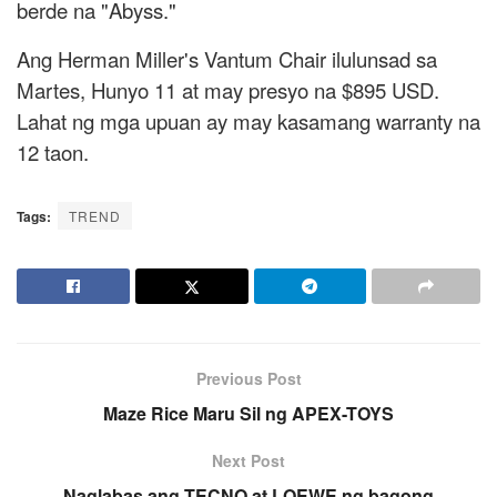
berde na "Abyss."
Ang Herman Miller's Vantum Chair ilulunsad sa
Martes, Hunyo 11 at may presyo na $895 USD.
Lahat ng mga upuan ay may kasamang warranty na
12 taon.
Tags:
TREND
Previous Post
Maze Rice Maru Sil ng APEX-TOYS
Next Post
Naglabas ang TECNO at LOEWE ng bagong