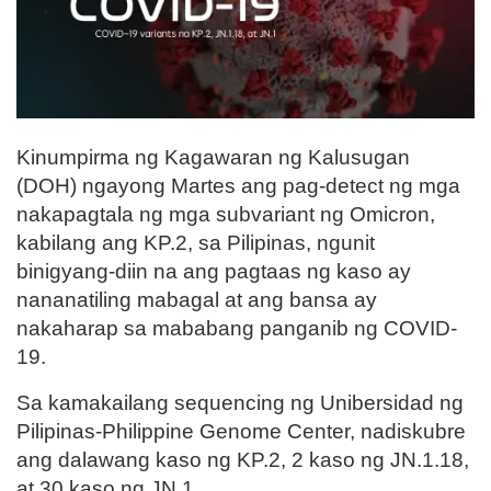
Kinumpirma ng Kagawaran ng Kalusugan
(DOH) ngayong Martes ang pag-detect ng mga
nakapagtala ng mga subvariant ng Omicron,
kabilang ang KP.2, sa Pilipinas, ngunit
binigyang-diin na ang pagtaas ng kaso ay
nananatiling mabagal at ang bansa ay
nakaharap sa mababang panganib ng COVID-
19.
Sa kamakailang sequencing ng Unibersidad ng
Pilipinas-Philippine Genome Center, nadiskubre
ang dalawang kaso ng KP.2, 2 kaso ng JN.1.18,
at 30 kaso ng JN.1.