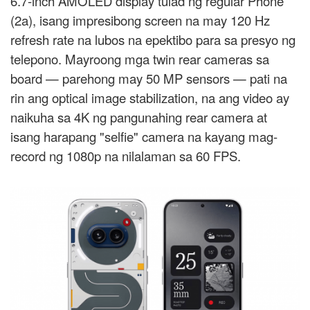
6.7-inch AMOLED display tulad ng regular Phone
(2a), isang impresibong screen na may 120 Hz
refresh rate na lubos na epektibo para sa presyo ng
telepono. Mayroong mga twin rear cameras sa
board — parehong may 50 MP sensors — pati na
rin ang optical image stabilization, na ang video ay
naikuha sa 4K ng pangunahing rear camera at
isang harapang "selfie" camera na kayang mag-
record ng 1080p na nilalaman sa 60 FPS.