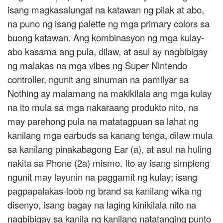
isang magkasalungat na katawan ng pilak at abo,
na puno ng isang palette ng mga primary colors sa
buong katawan. Ang kombinasyon ng mga kulay-
abo kasama ang pula, dilaw, at asul ay nagbibigay
ng malakas na mga vibes ng Super Nintendo
controller, ngunit ang sinuman na pamilyar sa
Nothing ay malamang na makikilala ang mga kulay
na ito mula sa mga nakaraang produkto nito, na
may parehong pula na matatagpuan sa lahat ng
kanilang mga earbuds sa kanang tenga, dilaw mula
sa kanilang pinakabagong Ear (a), at asul na huling
nakita sa Phone (2a) mismo. Ito ay isang simpleng
ngunit may layunin na paggamit ng kulay; isang
pagpapalakas-loob ng brand sa kanilang wika ng
disenyo, isang bagay na laging kinikilala nito na
nagbibigay sa kanila ng kanilang natatanging punto