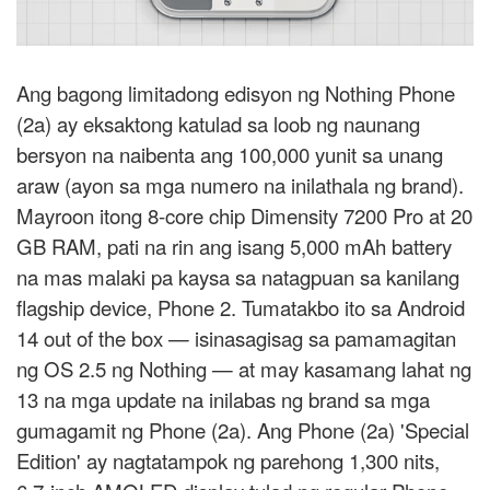
Ang bagong limitadong edisyon ng Nothing Phone
(2a) ay eksaktong katulad sa loob ng naunang
bersyon na naibenta ang 100,000 yunit sa unang
araw (ayon sa mga numero na inilathala ng brand).
Mayroon itong 8-core chip Dimensity 7200 Pro at 20
GB RAM, pati na rin ang isang 5,000 mAh battery
na mas malaki pa kaysa sa natagpuan sa kanilang
flagship device, Phone 2. Tumatakbo ito sa Android
14 out of the box — isinasagisag sa pamamagitan
ng OS 2.5 ng Nothing — at may kasamang lahat ng
13 na mga update na inilabas ng brand sa mga
gumagamit ng Phone (2a). Ang Phone (2a) 'Special
Edition' ay nagtatampok ng parehong 1,300 nits,