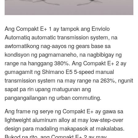
Ang Compakt E+ 1 ay tampok ang Enviolo
Automatiq automatic transmission system, na
awtomatikong nag-aayos ng gears base sa
kondisyon ng pagmamaneho, na nagbibigay ng
range na hanggang 380%. Ang Compakt E+ 2 ay
gumagamit ng Shimano E5 5-speed manual
transmission system na may range na 263%, ngunit
sapat pa rin upang matugunan ang
pangangailangan ng urban commuting.
Ang frame ng serye ng Compakt E+ ay gawa sa
lightweight aluminum alloy at may low-step-over
design para madaling makapasok at makalabas.
Bukod pa rito, ang Compakt E+ 2 ay may