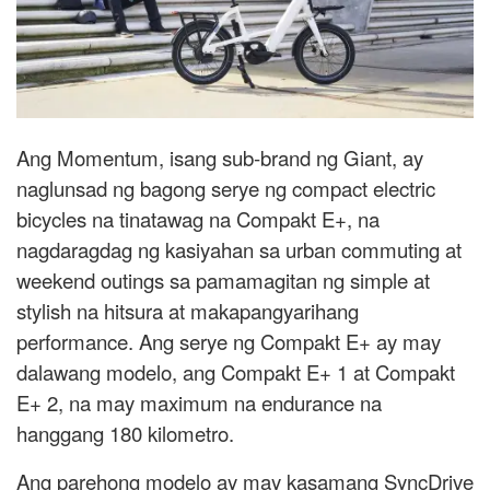
Ang Momentum, isang sub-brand ng Giant, ay
naglunsad ng bagong serye ng compact electric
bicycles na tinatawag na Compakt E+, na
nagdaragdag ng kasiyahan sa urban commuting at
weekend outings sa pamamagitan ng simple at
stylish na hitsura at makapangyarihang
performance. Ang serye ng Compakt E+ ay may
dalawang modelo, ang Compakt E+ 1 at Compakt
E+ 2, na may maximum na endurance na
hanggang 180 kilometro.
Ang parehong modelo ay may kasamang SyncDrive