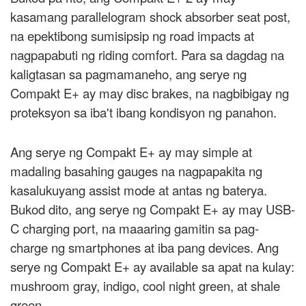
kasamang parallelogram shock absorber seat post,
na epektibong sumisipsip ng road impacts at
nagpapabuti ng riding comfort. Para sa dagdag na
kaligtasan sa pagmamaneho, ang serye ng
Compakt E+ ay may disc brakes, na nagbibigay ng
proteksyon sa iba't ibang kondisyon ng panahon.
Ang serye ng Compakt E+ ay may simple at
madaling basahing gauges na nagpapakita ng
kasalukuyang assist mode at antas ng baterya.
Bukod dito, ang serye ng Compakt E+ ay may USB-
C charging port, na maaaring gamitin sa pag-
charge ng smartphones at iba pang devices. Ang
serye ng Compakt E+ ay available sa apat na kulay:
mushroom gray, indigo, cool night green, at shale
green.