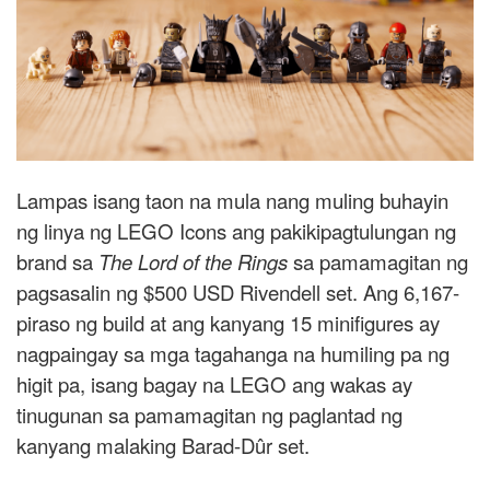
Lampas isang taon na mula nang muling buhayin
ng linya ng LEGO Icons ang pakikipagtulungan ng
brand sa
The Lord of the Rings
sa pamamagitan ng
pagsasalin ng $500 USD Rivendell set. Ang 6,167-
piraso ng build at ang kanyang 15 minifigures ay
nagpaingay sa mga tagahanga na humiling pa ng
higit pa, isang bagay na LEGO ang wakas ay
tinugunan sa pamamagitan ng paglantad ng
kanyang malaking Barad-Dûr set.