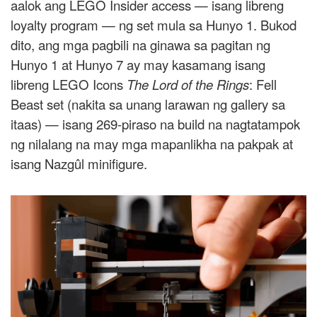
aalok ang LEGO Insider access — isang libreng
loyalty program — ng set mula sa Hunyo 1. Bukod
dito, ang mga pagbili na ginawa sa pagitan ng
Hunyo 1 at Hunyo 7 ay may kasamang isang
libreng LEGO Icons
The Lord of the Rings
: Fell
Beast set (nakita sa unang larawan ng gallery sa
itaas) — isang 269-piraso na build na nagtatampok
ng nilalang na may mga mapanlikha na pakpak at
isang Nazgûl minifigure.