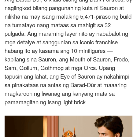
naglingkod bilang pangunahing kuta ni Sauron at
nilikha na may isang malaking 5,471-piraso ng build
na tumatayo nang mataas sa mahigit sa 32
pulgada. Ang maraming layer nito ay nababalot ng
mga detalye at sanggunian sa iconic franchise
habang ito ay kasama ang 10 minifigures —
kabilang sina Sauron, ang Mouth of Sauron, Frodo,
Sam, Gollum, Gothmog at mga Orcs. Upang
tapusin ang lahat, ang Eye of Sauron ay nakahimpil
sa pinakataas na antas ng Barad-Dûr at maaaring
magkaroon ng liwanag ang kanyang mata sa
pamamagitan ng isang light brick.