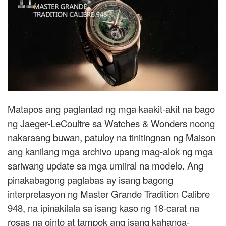
Matapos ang paglantad ng mga kaakit-akit na bago
ng Jaeger-LeCoultre sa Watches & Wonders noong
nakaraang buwan, patuloy na tinitingnan ng Maison
ang kanilang mga archivo upang mag-alok ng mga
sariwang update sa mga umiiral na modelo. Ang
pinakabagong paglabas ay isang bagong
interpretasyon ng Master Grande Tradition Calibre
948, na ipinakilala sa isang kaso ng 18-carat na
rosas na ginto at tampok ang isang kahanga-