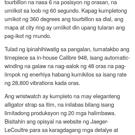
tourbillon na nasa 6 na posisyon ng orasan, na
umiikot sa loob ng 60 segundo. Kapag kumpletong
umikot ng 360 degrees ang tourbillon sa dial, ang
mapa at city ring ay umiikot din upang tularan ang
pag-ikot ng mundo.
Tulad ng ipinahihiwatig sa pangalan, tumatakbo ang
timepiece sa in-house Calibre 948, isang automatic-
winding na galaw na nag-aalok ng 48 oras na pag-
iimpok ng enerhiya habang kumikilos sa isang rate
ng 28,800 vibrations kada oras.
Ang wristwatch ay kumpleto na may eleganteng
alligator strap sa itim, na inilabas bilang isang
limitadong produksyon ng 20 mga halimbawa.
Bisitahin ang opisyal na website ng Jaeger-
LeCoultre para sa karagdagang mga detalye at