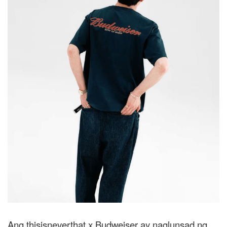
Ang thisisneverthat x Budweiser ay naglunsad ng