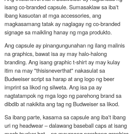
isang co-branded capsule. Sumasaklaw sa iba't
ibang kasuotan at mga accessories, ang
magkasamang tatak ay naglagay ng co-branded
signage sa maikling hanay ng mga produkto.
Ang capsule ay pinangungunahan ng ilang malinis
na graphics, bawat isa ay may halo-halong
branding. Ang isang graphic t-shirt ay may kulay
itim na may "thisisneverthat" nakasulat sa
Budweiser script sa harap at ang logo ng beer
imprint sa likod ng silweta. Ang isa pa ay
nagtatampok ng mga logo ng parehong brand sa
dibdib at nakikita ang tag ng Budweiser sa likod.
Sa ibang parte, kasama sa capsule ang iba't ibang
uri ng headwear – dalawang baseball caps at isang
mesh trucker hat – na mayroong parehong graphics