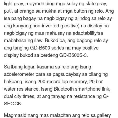
light gray, mayroon ding mga kulay ng slate gray,
puti, at orange sa mukha at mga button ng relo. Ang
isa pang bagay na nagbibigay ng alindog sa relo ay
ang kanyang non-inverted (positive) na display na
nagbibigay ng mas mahusay na adaptability/sa
mababasa ng ilaw. Bukod pa, ang bagong relo ay
ang tanging GD-B500 series na may positive
display bukod sa berdeng GD-B500S-3.
Sa ibang lugar, kasama sa relo ang isang
accelerometer para sa pagsubaybay sa bilang ng
hakbang, isang 200-record lap memory, 20 bar
water resistance, isang Bluetooth smartphone link,
dual city times, at ang tanyag na resistance ng G-
SHOCK.
Magmasid nang mas malapitan ang relo sa gallery